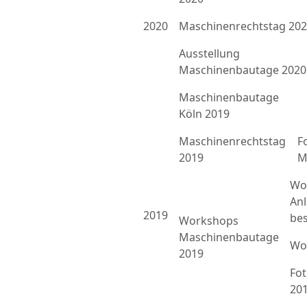
2020
Maschinenrechtstag 20
Ausstellung
Maschinenbautage 2020
Maschinenbautage
Köln 2019
Maschinenrechtstag
F
2019
M
Wo
An
2019
bes
Workshops
Maschinenbautage
Wo
2019
Fo
20