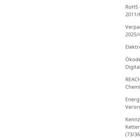
RoHS 
2011/
Verpa
2025/
Elekt
Ökode
Digit
REACH
Chemi
Energ
Veror
Kennz
Kette
(73/3