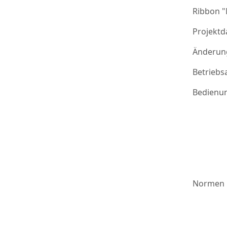
Ribbon 
Projektd
Änderung
Betriebs
Bedienu
Normen