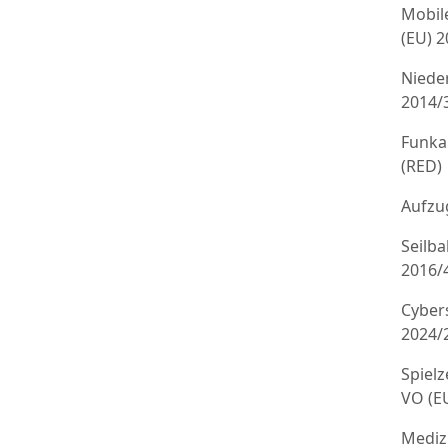
Mobil
(EU) 
Niede
2014/
Funka
(RED)
Aufzug
Seilb
2016/
Cyber
2024/
Spielz
VO (E
Mediz