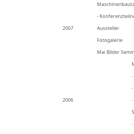
Maschinenbauta
- Konferenzteil
2007
Aussteller
Fotogalerie
Mai Bilder Semi
-
2006
-