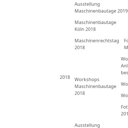
Ausstellung
Maschinenbautage 2019
Maschinenbautage
Köln 2018
Maschinenrechtstag
F
2018
M
Wo
An
bes
2018
Workshops
Wo
Maschinenbautage
2018
Wo
Fo
20
Ausstellung