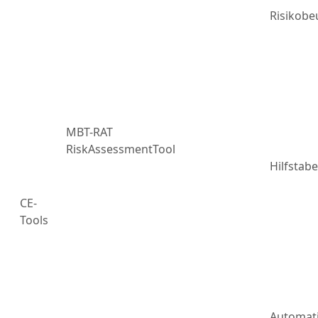
Risikobe
MBT-RAT
RiskAssessmentTool
Hilfstabe
CE-
Tools
Automat