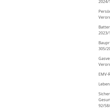
2024/
Persö
Veror
Batte
2023/
Baupr
305/20
Gasve
Veror
EMV-R
Leben
Sicher
Gesun
92/58