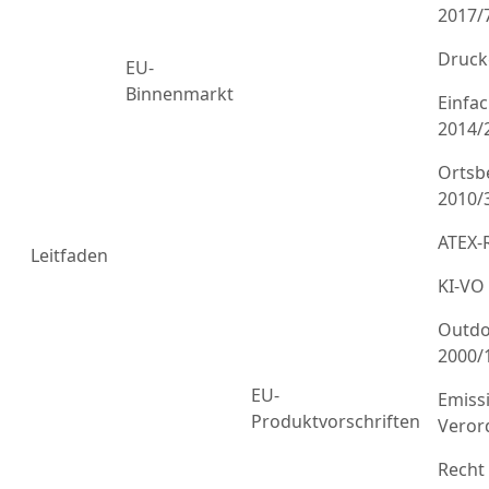
2017/
Druck
EU-
Binnenmarkt
Einfa
2014/
Ortsb
2010/
ATEX-R
Leitfaden
KI-VO
Outdo
2000/
EU-
Emiss
Produktvorschriften
Veror
Recht 