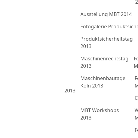
2
Ausstellung MBT 2014
Fotogalerie Produktsich
Produktsicherheitstag
2013
Maschinenrechtstag
F
2013
M
Maschinenbautage
F
Köln 2013
M
2013
C
MBT Workshops
W
2013
M
F