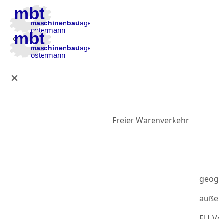
Zur Hauptnavigation
Zum Inhalt
Zur Fußzeile
Freier Warenverkehr
geog
auße
EU-Vo