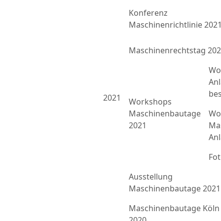
Konferenz
Maschinenrichtlinie 202
Maschinenrechtstag 20
Wo
An
bes
2021
Workshops
Maschinenbautage
Wor
2021
Ma
An
Fo
Ausstellung
Maschinenbautage 2021
Maschinenbautage Köln
2020