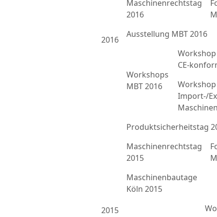
Maschinenrechtstag
F
2016
M
Ausstellung MBT 2016
2016
Workshop 
CE-konfor
Workshops
Workshop 
MBT 2016
Import-/Ex
Maschinen
Produktsicherheitstag 2
Maschinenrechtstag
F
2015
M
Maschinenbautage
Köln 2015
Wor
2015