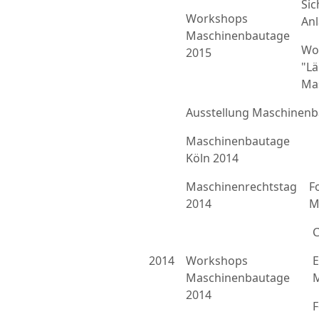
Sic
Workshops
An
Maschinenbautage
Wo
2015
"L
Ma
Ausstellung Maschinenb
Maschinenbautage
Köln 2014
Maschinenrechtstag
F
2014
M
C
2014
Workshops
E
Maschinenbautage
M
2014
F